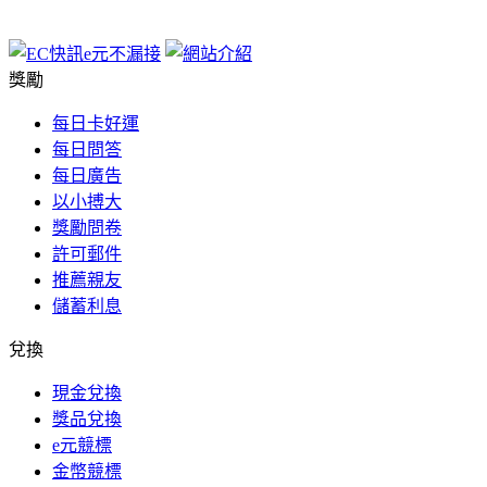
獎勵
每日卡好運
每日問答
每日廣告
以小搏大
獎勵問卷
許可郵件
推薦親友
儲蓄利息
兌換
現金兌換
獎品兌換
e元競標
金幣競標