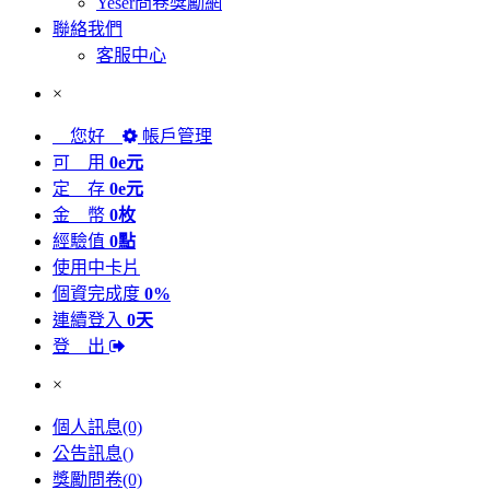
Yeser問卷獎勵網
聯絡我們
客服中心
×
您好
帳戶管理
可 用
0e元
定 存
0e元
金 幣
0枚
經驗值
0點
使用中卡片
個資完成度
0%
連續登入
0天
登 出
×
個人訊息
(0)
公告訊息
()
獎勵問卷
(0)