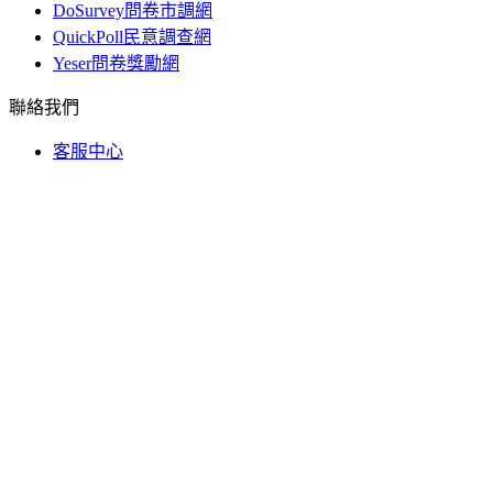
DoSurvey問卷市調網
QuickPoll民意調查網
Yeser問卷獎勵網
聯絡我們
客服中心