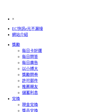
×
EC快訊e元不漏接
網站介紹
獎勵
每日卡好運
每日問答
每日廣告
以小搏大
獎勵問卷
許可郵件
推薦親友
儲蓄利息
兌換
現金兌換
獎品兌換