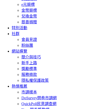
e元競標
金幣競標
兌換金幣
慈善捐贈
特別活動
社群
會員見證
粉絲團
網站導覽
簡介與技巧
新手上路
獎勵標準
服務條款
隱私權保護政策
熱情推薦
市調樣本
DoSurvey問卷市調網
QuickPoll民意調查網