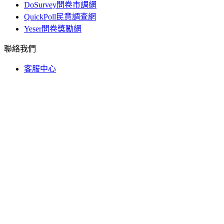
DoSurvey問卷市調網
QuickPoll民意調查網
Yeser問卷獎勵網
聯絡我們
客服中心