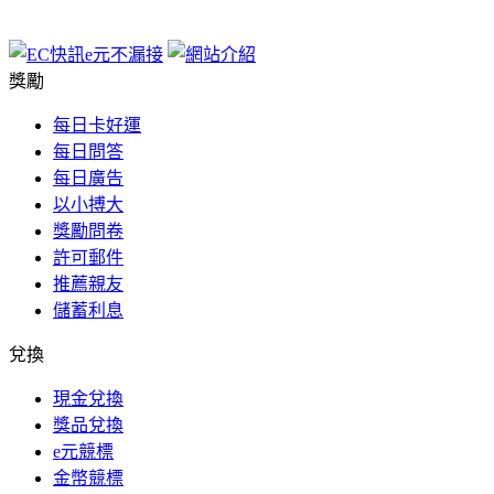
獎勵
每日卡好運
每日問答
每日廣告
以小搏大
獎勵問卷
許可郵件
推薦親友
儲蓄利息
兌換
現金兌換
獎品兌換
e元競標
金幣競標