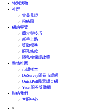
特別活動
社群
會員見證
粉絲團
網站導覽
簡介與技巧
新手上路
獎勵標準
服務條款
隱私權保護政策
熱情推薦
市調樣本
DoSurvey問卷市調網
QuickPoll民意調查網
Yeser問卷獎勵網
聯絡我們
客服中心
×