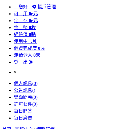
您好
帳戶管理
可 用
0e元
定 存
0e元
金 幣
0枚
經驗值
0點
使用中卡片
個資完成度
0%
連續登入
0天
登 出
×
個人訊息
(0)
公告訊息
()
獎勵問卷
(0)
許可郵件
(0)
每日問答
每日廣告