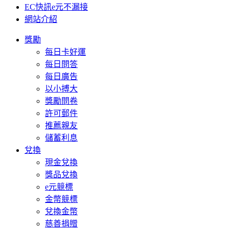
EC快訊e元不漏接
網站介紹
獎勵
每日卡好運
每日問答
每日廣告
以小搏大
獎勵問卷
許可郵件
推薦親友
儲蓄利息
兌換
現金兌換
獎品兌換
e元競標
金幣競標
兌換金幣
慈善捐贈