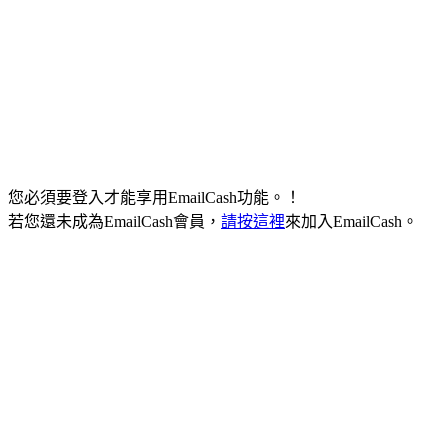
您必須要登入才能享用EmailCash功能。！
若您還未成為EmailCash會員，
請按這裡
來加入EmailCash。