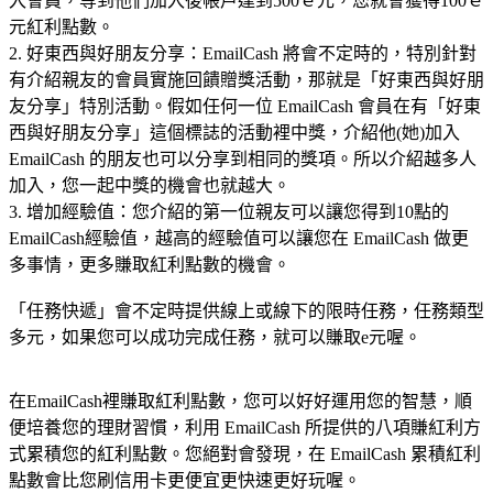
入會員，等到他們加入後帳戶達到500ｅ元，您就會獲得100ｅ
元紅利點數。
2. 好東西與好朋友分享：EmailCash 將會不定時的，特別針對
有介紹親友的會員實施回饋贈獎活動，那就是「好東西與好朋
友分享」特別活動。假如任何一位 EmailCash 會員在有「好東
西與好朋友分享」這個標誌的活動裡中獎，介紹他(她)加入
EmailCash 的朋友也可以分享到相同的獎項。所以介紹越多人
加入，您一起中獎的機會也就越大。
3. 增加經驗值：您介紹的第一位親友可以讓您得到10點的
EmailCash經驗值，越高的經驗值可以讓您在 EmailCash 做更
多事情，更多賺取紅利點數的機會。
「任務快遞」會不定時提供線上或線下的限時任務，任務類型
多元，如果您可以成功完成任務，就可以賺取e元喔。
在EmailCash裡賺取紅利點數，您可以好好運用您的智慧，順
便培養您的理財習慣，利用 EmailCash 所提供的八項賺紅利方
式累積您的紅利點數。您絕對會發現，在 EmailCash 累積紅利
點數會比您刷信用卡更便宜更快速更好玩喔。