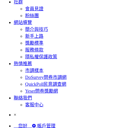
社群
會員見證
粉絲團
網站導覽
簡介與技巧
新手上路
獎勵標準
服務條款
隱私權保護政策
熱情推薦
市調樣本
DoSurvey問卷市調網
QuickPoll民意調查網
Yeser問卷獎勵網
聯絡我們
客服中心
×
您好
帳戶管理