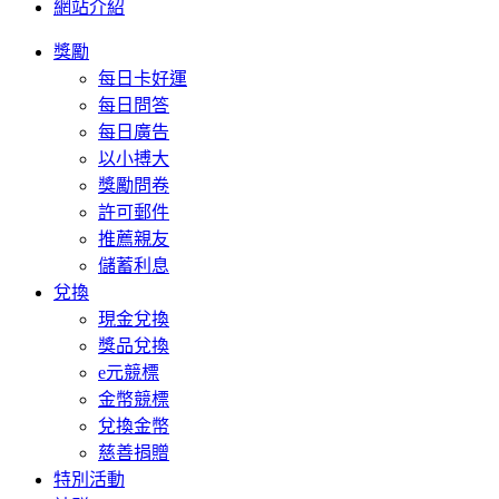
網站介紹
獎勵
每日卡好運
每日問答
每日廣告
以小搏大
獎勵問卷
許可郵件
推薦親友
儲蓄利息
兌換
現金兌換
獎品兌換
e元競標
金幣競標
兌換金幣
慈善捐贈
特別活動