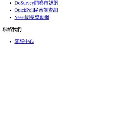
DoSurvey問卷市調網
QuickPoll民意調查網
Yeser問卷獎勵網
聯絡我們
客服中心