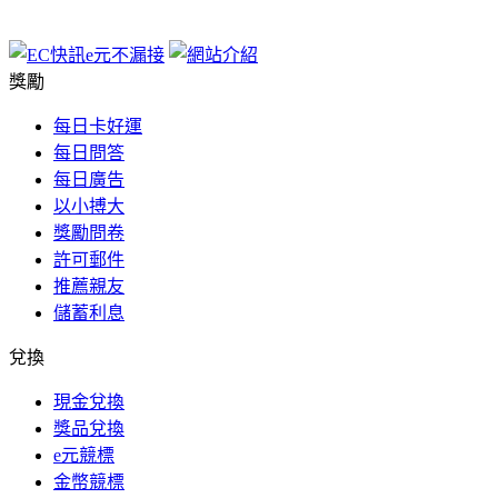
獎勵
每日卡好運
每日問答
每日廣告
以小搏大
獎勵問卷
許可郵件
推薦親友
儲蓄利息
兌換
現金兌換
獎品兌換
e元競標
金幣競標