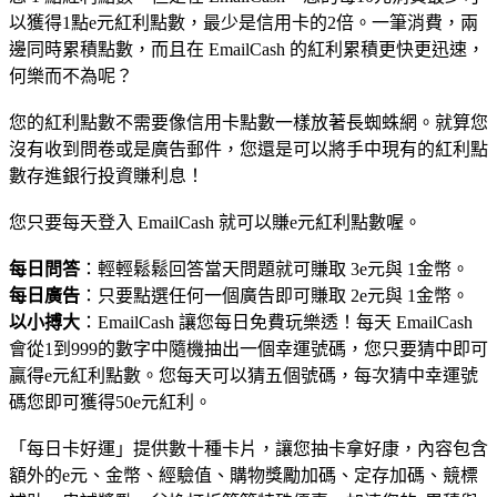
以獲得1點e元紅利點數，最少是信用卡的2倍。一筆消費，兩
邊同時累積點數，而且在 EmailCash 的紅利累積更快更迅速，
何樂而不為呢？
您的紅利點數不需要像信用卡點數一樣放著長蜘蛛網。就算您
沒有收到問卷或是廣告郵件，您還是可以將手中現有的紅利點
數存進銀行投資賺利息！
您只要每天登入 EmailCash 就可以賺e元紅利點數喔。
每日問答
：輕輕鬆鬆回答當天問題就可賺取 3e元與 1金幣。
每日廣告
：只要點選任何一個廣告即可賺取 2e元與 1金幣。
以小搏大
：EmailCash 讓您每日免費玩樂透！每天 EmailCash
會從1到999的數字中隨機抽出一個幸運號碼，您只要猜中即可
贏得e元紅利點數。您每天可以猜五個號碼，每次猜中幸運號
碼您即可獲得50e元紅利。
「每日卡好運」提供數十種卡片，讓您抽卡拿好康，內容包含
額外的e元、金幣、經驗值、購物獎勵加碼、定存加碼、競標