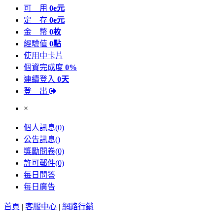
可 用
0e元
定 存
0e元
金 幣
0枚
經驗值
0點
使用中卡片
個資完成度
0%
連續登入
0天
登 出
×
個人訊息
(0)
公告訊息
()
獎勵問卷
(0)
許可郵件
(0)
每日問答
每日廣告
首頁
|
客服中心
|
網路行銷