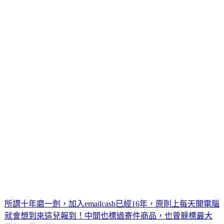
所謂十年磨一劍，加入emailcash已經16年，原則上每天開電腦
就會想到來這兒報到！中間也標過寄件商品，也曾競標最大