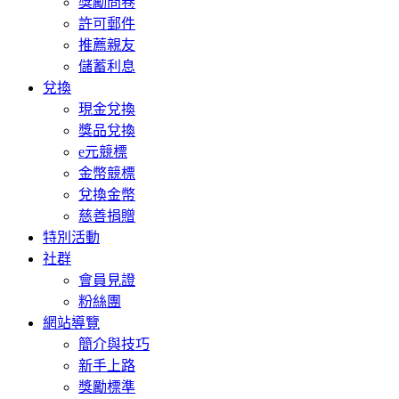
獎勵問卷
許可郵件
推薦親友
儲蓄利息
兌換
現金兌換
獎品兌換
e元競標
金幣競標
兌換金幣
慈善捐贈
特別活動
社群
會員見證
粉絲團
網站導覽
簡介與技巧
新手上路
獎勵標準