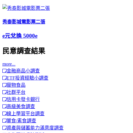
秀泰影城電影票二張
e元兌換
5000e
民意調查結果
more...
金融商品小調查
ETF投資經驗小調查
寵物食品
社群平台
信用卡發卡銀行
高級美食調查
線上學習平台調查
葷食/素食調查
資產與儲蓄能力滿意度調查