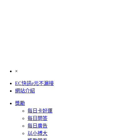
×
EC快訊e元不漏接
網站介紹
獎勵
每日卡好運
每日問答
每日廣告
以小搏大