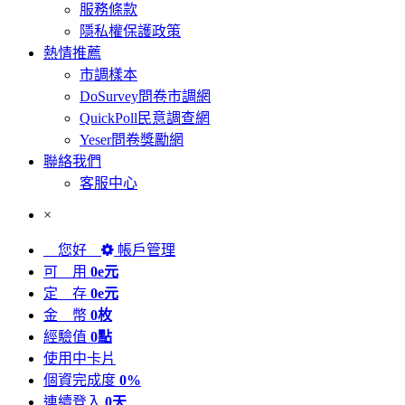
服務條款
隱私權保護政策
熱情推薦
市調樣本
DoSurvey問卷市調網
QuickPoll民意調查網
Yeser問卷獎勵網
聯絡我們
客服中心
×
您好
帳戶管理
可 用
0e元
定 存
0e元
金 幣
0枚
經驗值
0點
使用中卡片
個資完成度
0%
連續登入
0天