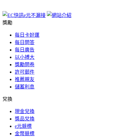
獎勵
每日卡好運
每日問答
每日廣告
以小搏大
獎勵問卷
許可郵件
推薦親友
儲蓄利息
兌換
現金兌換
獎品兌換
e元競標
金幣競標