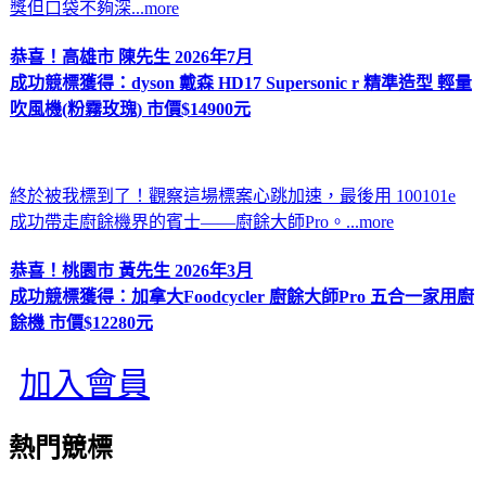
獎但口袋不夠深...more
恭喜！高雄市 陳先生 2026年7月
成功競標獲得：
dyson 戴森 HD17 Supersonic r 精準造型 輕量
吹風機(粉霧玫瑰) 市價$14900元
終於被我標到了！觀察這場標案心跳加速，最後用 100101e
成功帶走廚餘機界的賓士——廚餘大師Pro。...more
恭喜！桃園市 黃先生 2026年3月
成功競標獲得：
加拿大Foodcycler 廚餘大師Pro 五合一家用廚
餘機 市價$12280元
加入會員
熱門競標