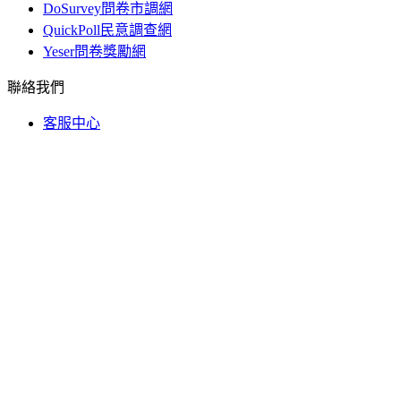
DoSurvey問卷市調網
QuickPoll民意調查網
Yeser問卷獎勵網
聯絡我們
客服中心