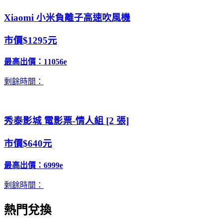
Xiaomi 小米負離子高速吹風機
市價$1295元
最高出價：
11056e
剩餘時間：
秀泰影城 電影票-情人組 [2 張]
市價$640元
最高出價：
6999e
剩餘時間：
熱門兌換