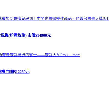
電腦就會想到來這兒報到！中間也標過寄件商品，也曾競標最大獎但口袋不
輕量吹風機(粉霧玫瑰) 市價$14900元
帶走廚餘機界的賓士——廚餘大師Pro。...more
機 市價$12280元