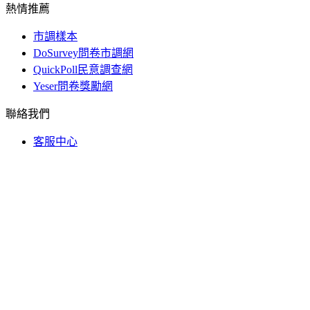
熱情推薦
市調樣本
DoSurvey問卷市調網
QuickPoll民意調查網
Yeser問卷獎勵網
聯絡我們
客服中心