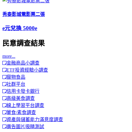
秀泰影城電影票二張
e元兌換
5000e
民意調查結果
more...
金融商品小調查
ETF投資經驗小調查
寵物食品
社群平台
信用卡發卡銀行
高級美食調查
線上學習平台調查
葷食/素食調查
資產與儲蓄能力滿意度調查
廣告圖片吸睛測試