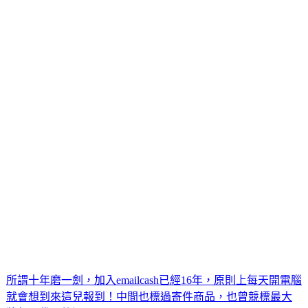
所謂十年磨一劍，加入emailcash已經16年，原則上每天開電腦
就會想到來這兒報到！中間也標過寄件商品，也曾競標最大