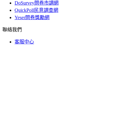
DoSurvey問卷市調網
QuickPoll民意調查網
Yeser問卷獎勵網
聯絡我們
客服中心