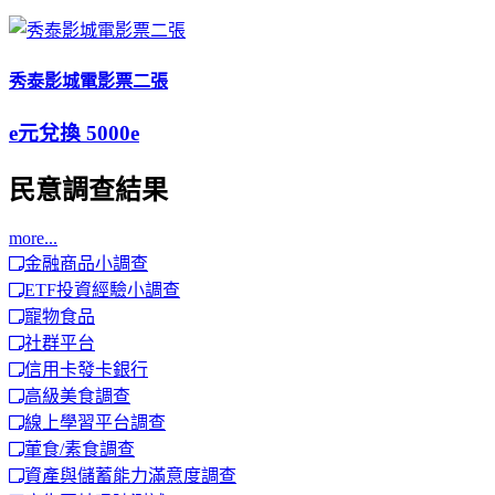
秀泰影城電影票二張
e元兌換
5000e
民意調查結果
more...
金融商品小調查
ETF投資經驗小調查
寵物食品
社群平台
信用卡發卡銀行
高級美食調查
線上學習平台調查
葷食/素食調查
資產與儲蓄能力滿意度調查