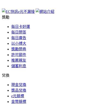
獎勵
每日卡好運
每日問答
每日廣告
以小搏大
獎勵問卷
許可郵件
推薦親友
儲蓄利息
兌換
現金兌換
獎品兌換
e元競標
金幣競標