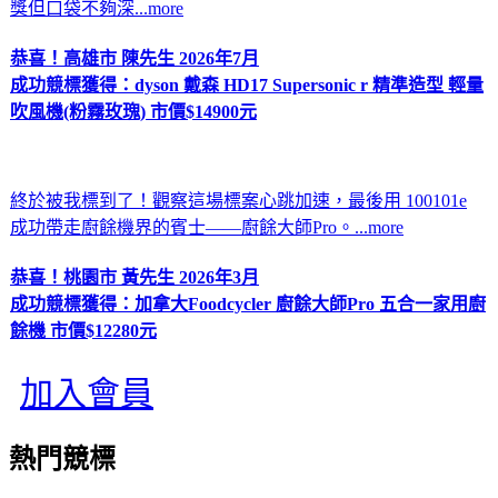
獎但口袋不夠深...more
恭喜！高雄市 陳先生 2026年7月
成功競標獲得：
dyson 戴森 HD17 Supersonic r 精準造型 輕量
吹風機(粉霧玫瑰) 市價$14900元
終於被我標到了！觀察這場標案心跳加速，最後用 100101e
成功帶走廚餘機界的賓士——廚餘大師Pro。...more
恭喜！桃園市 黃先生 2026年3月
成功競標獲得：
加拿大Foodcycler 廚餘大師Pro 五合一家用廚
餘機 市價$12280元
加入會員
熱門競標