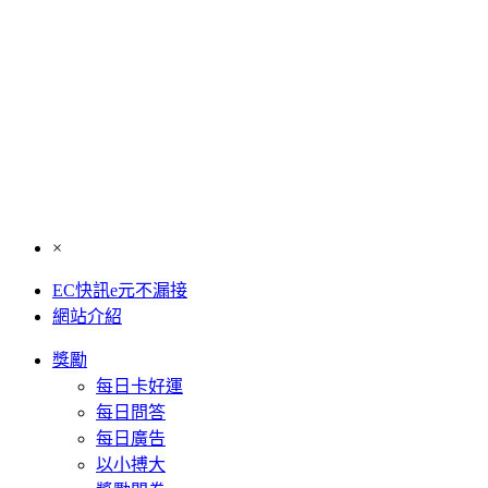
×
EC快訊e元不漏接
網站介紹
獎勵
每日卡好運
每日問答
每日廣告
以小搏大