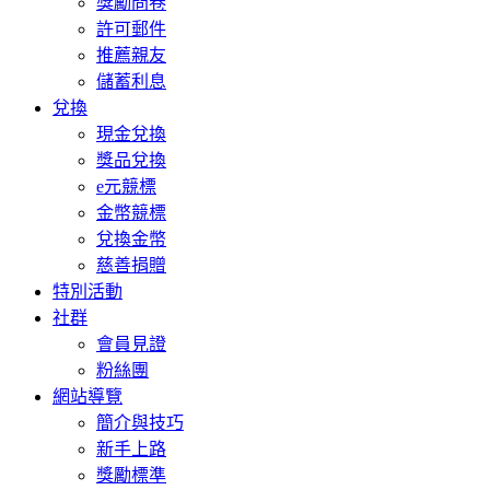
獎勵問卷
許可郵件
推薦親友
儲蓄利息
兌換
現金兌換
獎品兌換
e元競標
金幣競標
兌換金幣
慈善捐贈
特別活動
社群
會員見證
粉絲團
網站導覽
簡介與技巧
新手上路
獎勵標準