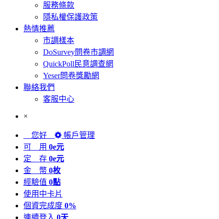
服務條款
隱私權保護政策
熱情推薦
市調樣本
DoSurvey問卷市調網
QuickPoll民意調查網
Yeser問卷獎勵網
聯絡我們
客服中心
×
您好
帳戶管理
可 用
0e元
定 存
0e元
金 幣
0枚
經驗值
0點
使用中卡片
個資完成度
0%
連續登入
0天